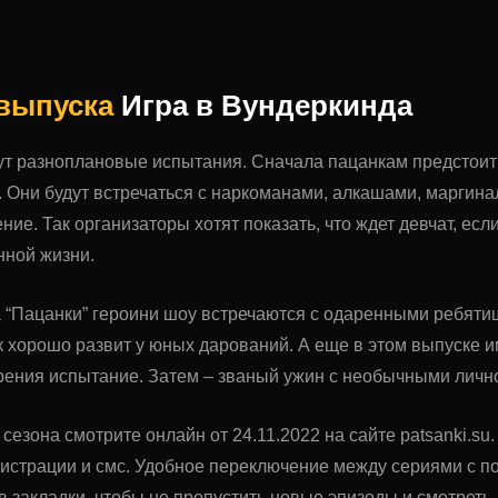
 выпуска
Игра в Вундеркинда
ут разноплановые испытания. Сначала пацанкам предстоит
 Они будут встречаться с наркоманами, алкашами, маргинал
ние. Так организаторы хотят показать, что ждет девчат, есл
нной жизни.
а “Пацанки” героини шоу встречаются с одаренными ребяти
 хорошо развит у юных дарований. А еще в этом выпуске и
рения испытание. Затем – званый ужин с необычными личн
 сезона смотрите онлайн от 24.11.2022 на сайте patsanki.s
гистрации и смс. Удобное переключение между сериями с 
в закладки, чтобы не пропустить новые эпизоды и смотрет