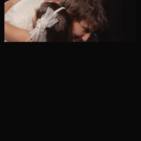
6 сезон 5 серия
Неделя посвящена женственности. И сразу же организаторы
готовят девушкам, мягко говоря, не самое этичное испытание.
А …