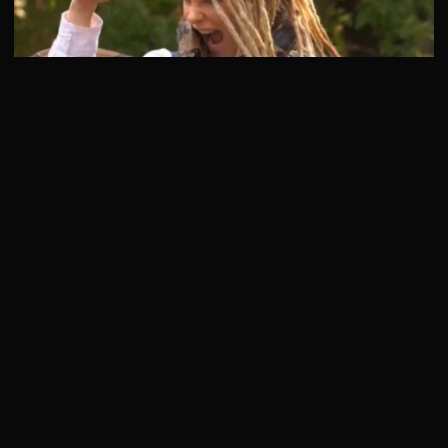
1 сезон 8 серия
Любая девушка мечтает, чтобы утром ее разбудил накачанный
мачо и принес вкусности прямо в постель! И …